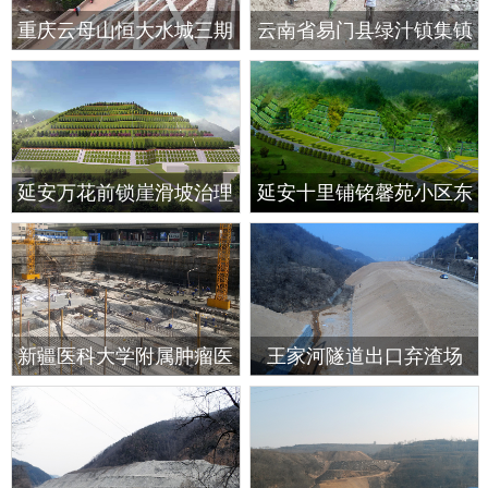
重庆云母山恒大水城三期
云南省易门县绿汁镇集镇
L段边坡支护
区泥石流灾害治理工程施
工招标1标段
延安万花前锁崖滑坡治理
延安十里铺铭馨苑小区东
勘察及治理方案施工图设
侧开挖边坡防治工程
计
新疆医科大学附属肿瘤医
王家河隧道出口弃渣场
院新建门诊综合楼工程基
坑支护第三方监测与检测