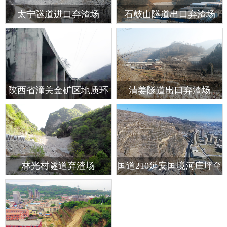
太宁隧道进口弃渣场
石鼓山隧道出口弃渣场
陕西省潼关金矿区地质环
清姜隧道出口弃渣场
境治理示范工程，三标段
勘察设计
林光村隧道弃渣场
国道210延安国境河庄坪至
三十里铺公路改建工程地
质灾害危险性评估