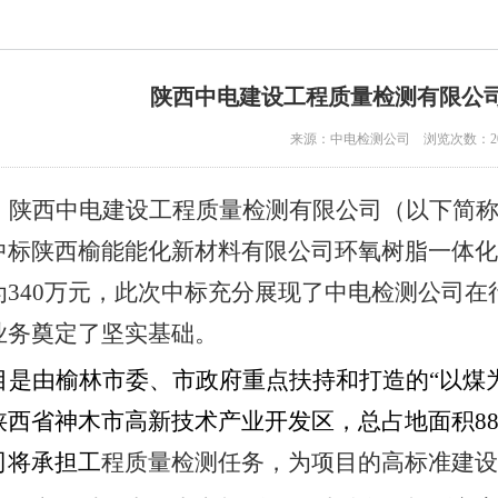
陕西中电建设工程质量检测有限公司
来源：中电检测公司 浏览次数：2062
，陕西中电建设工程质量检测有限公司（以下简称
中标
陕西榆能能化新材料有限公司环氧树
脂一体化
340万元
，此次中标充分展现了
中电检测
公司在
业务奠定了坚实基础。
目是由榆林市委、市政府重点扶持和打造的“以煤
西省神木市高新技术产业开发区，总占地面积882,8
司将承担工
程质量检测任务，为项目的高标准建设