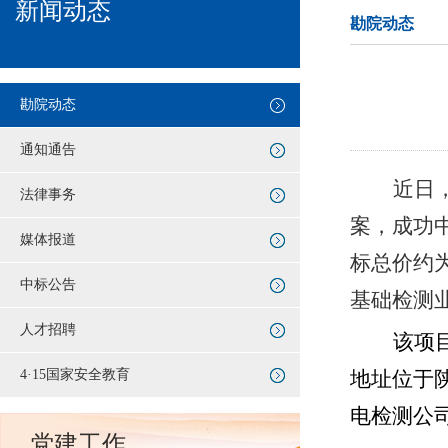
新闻动态
勘院动态
勘院动态
通知通告
近日
法律事务
案，成功
媒体报道
标总价约为
中标公告
基础检测
人才招聘
该项
4·15国家安全教育
地址位于陕
电检测公
党建工作