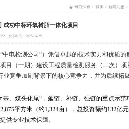
当前位置：
首页
>
新闻动态
>
 成功中标环氧树脂一体化项目
 发布时间：2025-04-25
“中电检测公司”）凭借卓越的技术实力和优质的
项目（一期）建设工程质量检测服务（二次）项
行业竞争加剧背景下的核心竞争力，并为后续拓
为基、煤头化尾”，延链、补链、强链的重点示范
75平方米（约1,324亩），总投资额约132亿
提供专业技术保障。