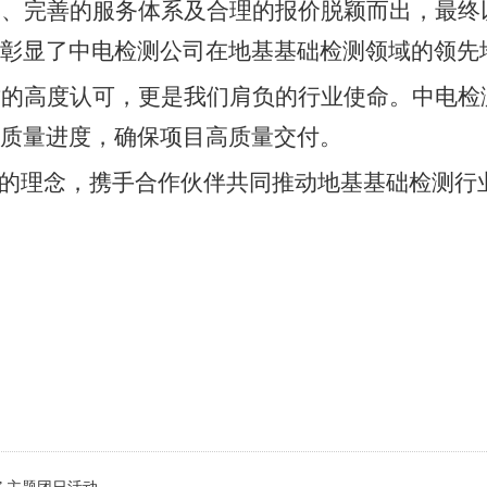
案、完善的服务体系及合理的报价脱颖而出，最终
彰显了中电检测公司在地基基础检测领域的领先
质的高度认可，更是我们肩负的行业使命。中电检
质量进度，确保项目高质量交付。
”的理念，携手合作伙伴共同推动地基基础检测行