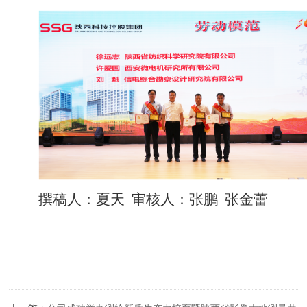
撰稿人：夏天 审核人：张鹏 张金蕾