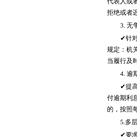
代表人或
拒绝或者
3.
无
✔
针
规定：机
当履行及
4.
逾
✔
提
付逾期利
的，按照
5.
多
✔
要