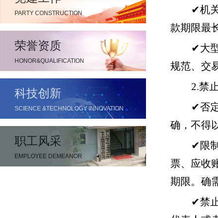
✔
机
PARTY CONSTRUCTION
款期限最长
荣誉资质
✔
大
HONOR&QUALIFICATION
规范、交
2.
禁
科技创新
✔
否
SCIENCE &TECHNOLOGY INNOVATION
确，不得以
职工风采
✔
限
EMPLOYEE DEMEANOR
票、应收
期限。确
✔
禁